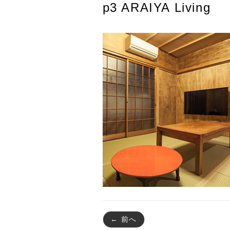
p3 ARAIYA Living
← 前へ